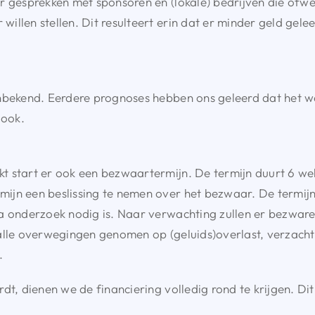
r gesprekken met sponsoren en (lokale) bedrijven die ofwel
illen stellen. Dit resulteert erin dat er minder geld gele
onbekend. Eerdere prognoses hebben ons geleerd dat het w
 ook.
t start er ook een bezwaartermijn. De termijn duurt 6 we
ijn een beslissing te nemen over het bezwaar. De termij
a onderzoek nodig is. Naar verwachting zullen er bezware
 alle overwegingen genomen op (geluids)overlast, verza
.
dt, dienen we de financiering volledig rond te krijgen. D