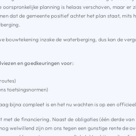
rspronkelijke planning is helaas verschoven, maar er zi
men dat de gemeente positief achter het plan staat, mit
berging.
uwe bouwtekening inzake de waterberging, dus kan de ve
viezen en goedkeuringen voor:
routes)
ens toetsingsnormen)
g bijna compleet is en het nu wachten is op een officieel 
t met de financiering. Naast de obligaties (één derde van
og welwillend zijn om ons tegen een gunstige rente de ove