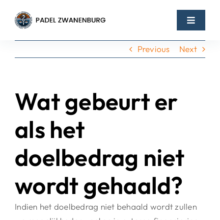
Skip
to
Toggle
content
Navigat
Het initiatief
Previous
Next
Obligaties
Wat gebeurt er
Over ons
als het
Nieuws
doelbedrag niet
wordt gehaald?
Indien het doelbedrag niet behaald wordt zullen