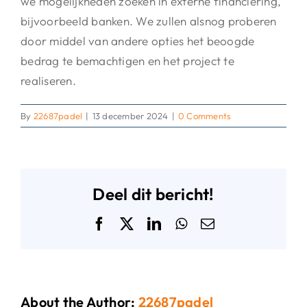
we mogelijkheden zoeken in externe financiering,
bijvoorbeeld banken. We zullen alsnog proberen
door middel van andere opties het beoogde
bedrag te bemachtigen en het project te
realiseren.
By
22687padel
|
13 december 2024
|
0 Comments
Deel dit bericht!
Facebook
X
LinkedIn
WhatsApp
Email
About the Author:
22687padel